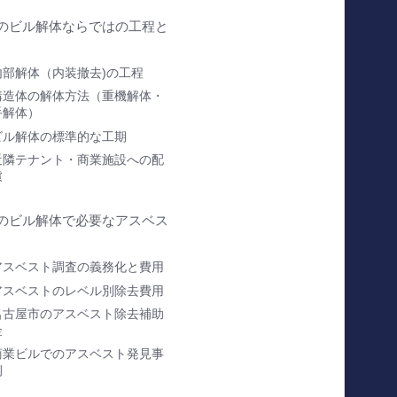
のビル解体ならではの工程と
内部解体（内装撤去)の工程
構造体の解体方法（重機解体・
手解体）
ビル解体の標準的な工期
近隣テナント・商業施設への配
慮
のビル解体で必要なアスベス
アスベスト調査の義務化と費用
アスベストのレベル別除去費用
名古屋市のアスベスト除去補助
金
商業ビルでのアスベスト発見事
例