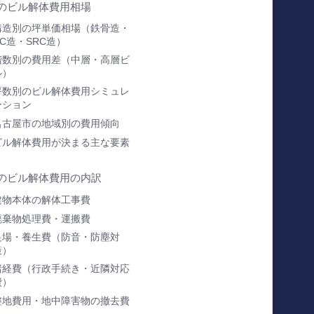
のビル解体費用相場
構造別の坪単価相場（鉄骨造・
RC造・SRC造）
階数別の費用差（中層・高層ビ
ル）
坪数別のビル解体費用シミュレ
ーション
名古屋市の地域別の費用傾向
ビル解体費用が決まる主な要素
のビル解体費用の内訳
建物本体の解体工事費
廃棄物処理費・運搬費
足場・養生費（防音・防塵対
策）
諸経費（行政手続き・近隣対応
費）
整地費用・地中障害物の撤去費