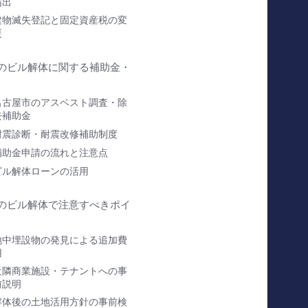
届出
建物滅失登記と固定資産税の変
更
のビル解体に関する補助金・
名古屋市のアスベスト調査・除
去補助金
耐震診断・耐震改修補助制度
補助金申請の流れと注意点
ビル解体ローンの活用
のビル解体で注意すべきポイ
地中埋設物の発見による追加費
用
近隣商業施設・テナントへの事
前説明
解体後の土地活用方針の事前検