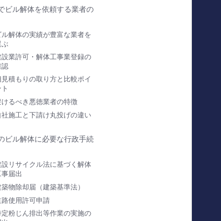
でビル解体を依頼する業者の
ビル解体の実績が豊富な業者を
選ぶ
建設業許可・解体工事業登録の
確認
相見積もりの取り方と比較ポイ
ント
避けるべき悪徳業者の特徴
自社施工と下請け丸投げの違い
のビル解体に必要な行政手続
建設リサイクル法に基づく解体
工事届出
建築物除却届（建築基準法）
道路使用許可申請
特定粉じん排出等作業の実施の