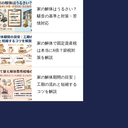
家の解体はうるさい？
騒音の基準と対策・苦
情対応
家の解体で固定資産税
は本当に6倍？節税対
策を解説
家の解体期間の目安｜
工期の流れと短縮する
コツを解説