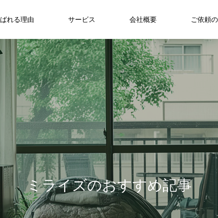
ばれる理由
サービス
会社概要
ご依頼の
ミ
ラ
イ
ズ
の
お
す
す
め
記
事