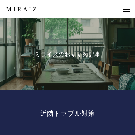
ミ
ラ
イ
ズ
の
お
す
す
め
記
事
近隣トラブル対策